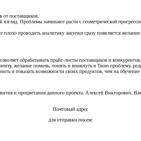
в от поставщиков.
й взгляд. Проблемы начинают расти с геометрической прогрессией
не плохо проводить аналитику закупки сразу появляется желани
озволяет обрабатывать прайс-листы поставщиков и конкурентов,
иенту, желание помочь, понять и вникнуть в Твою проблему, ред
нить и показать возможности своих продуктов, чем на обучение
ития и процветания данного проекта. Алексей Викторович, Вам
Почтовый адрес
для отправки писем:
302028, Россия, г.Орёл,
бульвар Победы, д.5, а/я 125